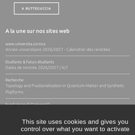
A BUTTEGUCCIA
A la une sur nos sites web
www.universita.corsica
Année universitaire 2026/2027 - Calendrier des rentrées
Etudiants & futurs étudiants
Dates de rentrée 2026/2027 | IUT
Recherche
Topology and Fractionalisation in Quantum Matter and Synthetic
Platforms
Fundazione di l'Università
Résidence Ange Tomasi "Lagune and Zeste" avec la photographe
Diane Moulenc
This site uses cookies and gives you
control over what you want to activate