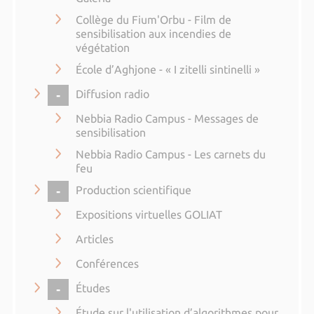
Collège du Fium'Orbu - Film de
sensibilisation aux incendies de
végétation
École d’Aghjone - « I zitelli sintinelli »
COLLAPSE
Diffusion radio
Nebbia Radio Campus - Messages de
sensibilisation
Nebbia Radio Campus - Les carnets du
feu
COLLAPSE
Production scientifique
Expositions virtuelles GOLIAT
Articles
Conférences
COLLAPSE
Études
Étude sur l'utilisation d’algorithmes pour