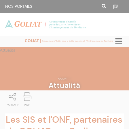
NOS PORTAILS :
GOLIAT |
Groupement d'Outils pour la Lutte Incendie et l'Aménagement du Territoire
Attualità
GOLIAT
|
Attualità
PARTAGE
PDF
Les SIS et l'ONF, partenaires