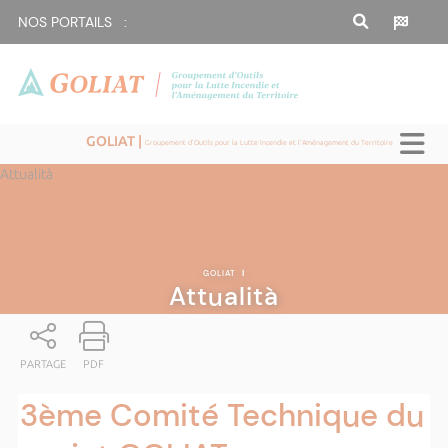
NOS PORTAILS :
GOLIAT |
Groupement d'Outils pour la Lutte Incendie et l'Aménagement du Territoire
Attualità
GOLIAT
|
Attualità
PARTAGE
PDF
3ème Comité Technique du