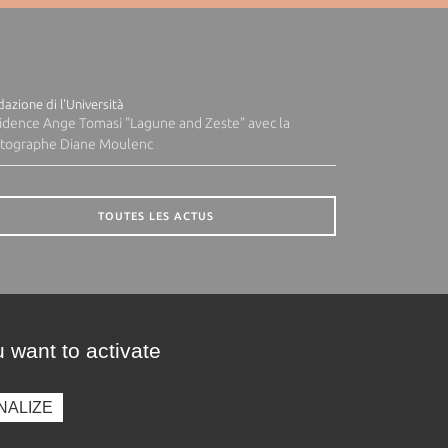
azione di l'Università
idence Ange Tomasi "Lagune and Zeste" avec la
tographe Diane Moulenc
TOUTES LES ACTUS
 want to activate
NALIZE
presse
Photothèque
Recrutement
Marchés publics