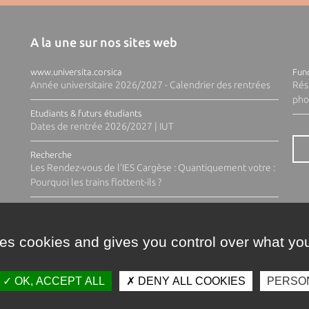
A la une sur nos sites web
www.universita.corsica
Fund
Année universitaire 2026/2027 - Calendrier des rentrées
Rés
pho
Etudiants & futurs étudiants
Dates de rentrée 2026/2027 | IUT
Recherche
Les Rendez-vous de l'IES Cargèse : Quantiquement votre :
Pourquoi les trains flottent-ils ?
ses cookies and gives you control over what you
OK, ACCEPT ALL
DENY ALL COOKIES
PERSO
Contacts
Plan d'accès
Espace 