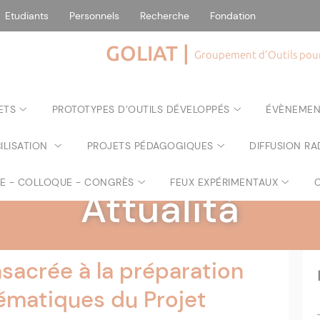
Etudiants
Personnels
Recherche
Fondation
GOLIAT |
Groupement d'Outils pour 
ETS
PROTOTYPES D’OUTILS DÉVELOPPÉS
ÉVÈNEMEN
ILISATION
PROJETS PÉDAGOGIQUES
DIFFUSION RA
GOLIAT
|
RE - COLLOQUE - CONGRÈS
FEUX EXPÉRIMENTAUX
Attualità
sacrée à la préparation
ématiques du Projet