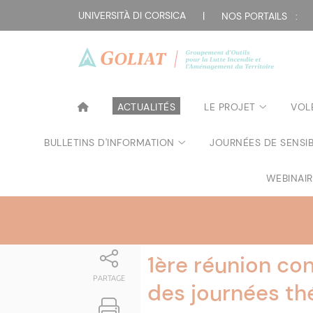
Attualità
UNIVERSITÀ DI CORSICA
|
NOS PORTAILS :
ACTUALITÉS
LE PROJET
VOL
BULLETINS D'INFORMATION
JOURNÉES DE SENSIB
WEBINAI
1ère réunion con
PARTAGE
des journées th