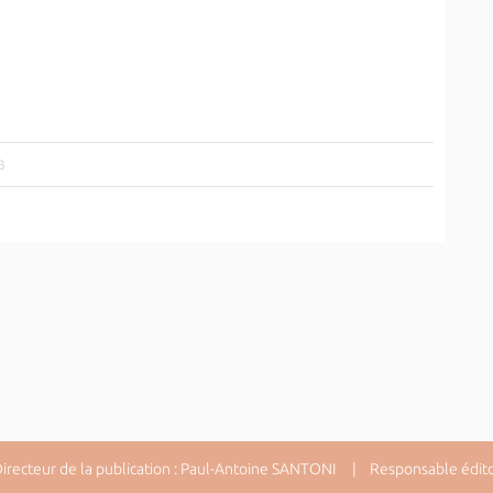
3
ecteur de la publication : Paul-Antoine SANTONI | Responsable éditori