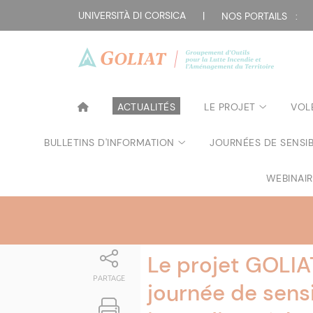
Attualità
UNIVERSITÀ DI CORSICA
|
NOS PORTAILS :
ACTUALITÉS
LE PROJET
VOL
BULLETINS D'INFORMATION
JOURNÉES DE SENSIB
WEBINAI
Le projet GOLIA
PARTAGE
journée de sensi