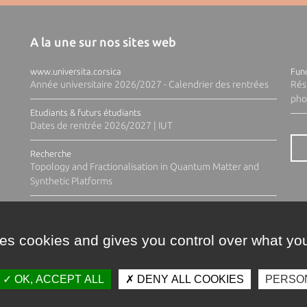
A la une sur nos sites web
www.universita.corsica
Fund
Année universitaire 2026/2027 - Calendrier des rentrées
Rés
pho
Etudiants & futurs étudiants
Dates de rentrée 2026/2027 | IUT
Recherche
Topology and Fractionalisation in Quantum Matter and
Synthetic Platforms
ses cookies and gives you control over what you
OK, ACCEPT ALL
DENY ALL COOKIES
PERSO
Contacts
Plan d'accès
Espace 