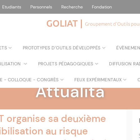
Etudiants
Personnels
Recherche
Fondation
GOLIAT |
Groupement d'Outils pour 
ETS
PROTOTYPES D’OUTILS DÉVELOPPÉS
ÉVÈNEMEN
ILISATION
PROJETS PÉDAGOGIQUES
DIFFUSION RA
GOLIAT
|
RE - COLLOQUE - CONGRÈS
FEUX EXPÉRIMENTAUX
Attualità
T organise sa deuxième
bilisation au risque