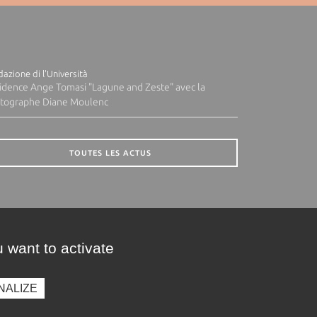
azione di l'Università
idence Ange Tomasi "Lagune and Zeste" avec la
tographe Diane Moulenc
TOUTES LES ACTUS
 want to activate
NALIZE
presse
Photothèque
Recrutement
Marchés publics