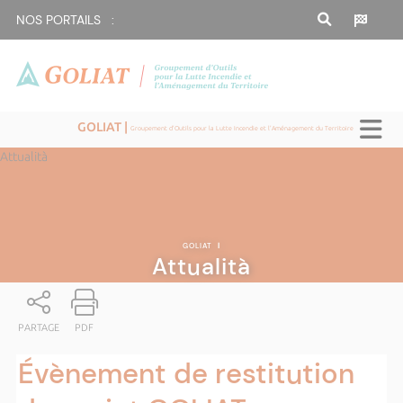
NOS PORTAILS :
GOLIAT |
Groupement d'Outils pour la Lutte Incendie et l'Aménagement du Territoire
Attualità
GOLIAT
|
Attualità
PARTAGE
PDF
Évènement de restitution