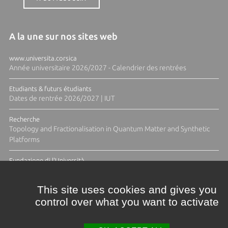
A la une sur nos sites web
www.universita.corsica
Année universitaire 2026/2027 - Calendrier des rentrées
Etudiants & futurs étudiants
Dates de rentrée 2026/2027 | IUT
Recherche
Topology and Fractionalisation in Quantum Matter and Synthetic
Platforms
Fundazione di l'Università
Résidence Ange Tomasi "Lagune and Zeste" avec la photographe
Diane Moulenc
This site uses cookies and gives you
control over what you want to activate
TOUTES LES ACTUS