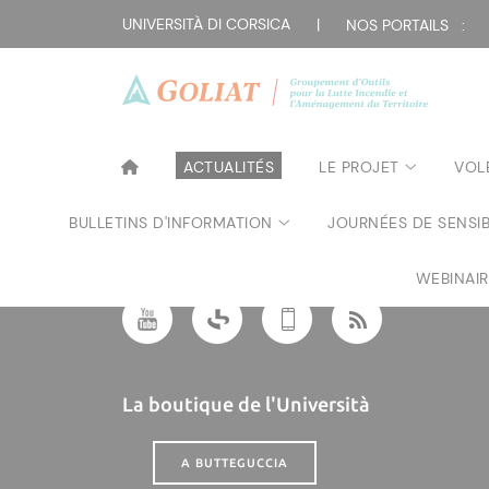
UNIVERSITÀ DI CORSICA
|
NOS PORTAILS :
Plan du site
| Dir
ACTUALITÉS
LE PROJET
VOL
Suivre l'Università di Corsica
BULLETINS D'INFORMATION
JOURNÉES DE SENSIB
WEBINAI
La boutique de l'Università
A BUTTEGUCCIA