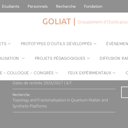
Etudiants
Personnels
Recherche
Fondation
GOLIAT |
Groupement d'Outils pour 
ecteur de la publication : Paul-Antoine SANTONI | Responsable éditori
ETS
PROTOTYPES D’OUTILS DÉVELOPPÉS
ÉVÈNEMEN
A la une sur nos sites web
ILISATION
PROJETS PÉDAGOGIQUES
DIFFUSION RA
www.universita.corsica
Fund
Année universitaire 2026/2027 - Calendrier des rentrées
Rés
pho
RE - COLLOQUE - CONGRÈS
FEUX EXPÉRIMENTAUX
Etudiants & futurs étudiants
Dates de rentrée 2026/2027 | IUT
Recherche
Topology and Fractionalisation in Quantum Matter and
Synthetic Platforms