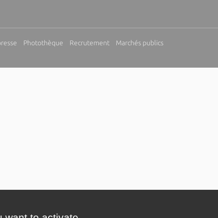
presse
Photothèque
Recrutement
Marchés publics
 want to activate