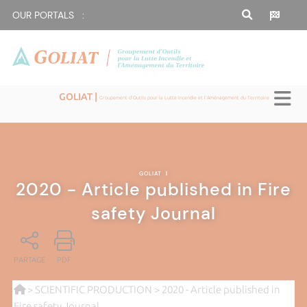
OUR PORTALS :
GOLIAT |
Groupement d'Outils pour la Lutte Incendie et l'Aménagement du Territoire
GOLIAT
|
2020 - Article published in Fire
safety Journal
PARTAGE
PDF
>
SCIENTIFIC PRODUCTION
> 2020 - Article published in
Fire safety Journal