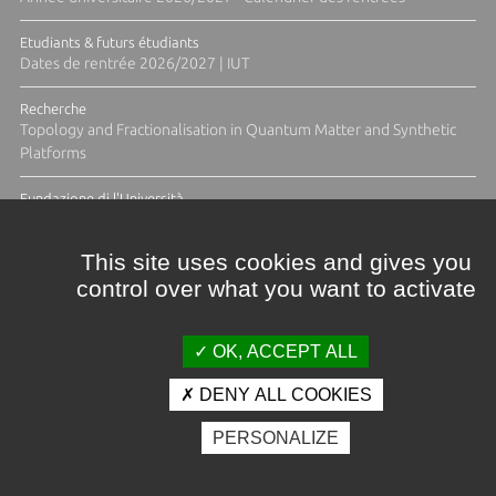
Etudiants & futurs étudiants
Dates de rentrée 2026/2027 | IUT
Recherche
Topology and Fractionalisation in Quantum Matter and Synthetic
Platforms
Fundazione di l'Università
Résidence Ange Tomasi "Lagune and Zeste" avec la photographe
Diane Moulenc
This site uses cookies and gives you
control over what you want to activate
TOUTES LES ACTUS
OK, ACCEPT ALL
DENY ALL COOKIES
Crédits et mentions légales
PERSONALIZE
Contacts
Plan d'accès
Espace presse
Photothèque
Recrutement
Marchés publics