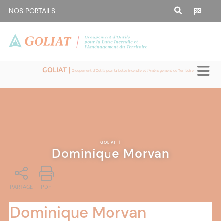
NOS PORTAILS :
GOLIAT |
Groupement d'Outils pour la Lutte Incendie et l'Aménagement du Territoire
GOLIAT
|
Dominique Morvan
PARTAGE
PDF
Dominique Morvan