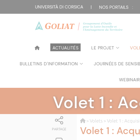
UNIVERSITÀ DI CORSICA
|
NOS PORTAILS :
ACTUALITÉS
LE PROJET
VOL
BULLETINS D'INFORMATION
JOURNÉES DE SENSIB
WEBINAI
Volet 1 : 
>
Volets
> Volet 1 : Acquis
Volet 1 : Acq
PARTAGE