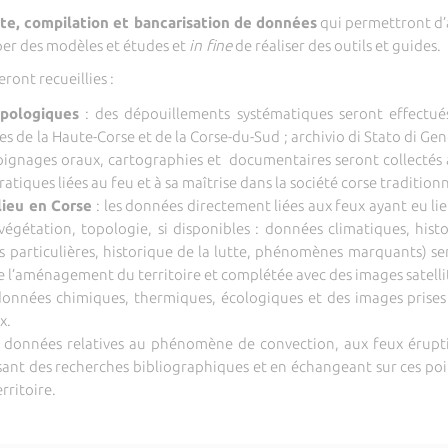
cte, compilation et bancarisation de données
qui permettront d’
er des modèles et études et
in fine
de réaliser des outils et guides.
ront recueillies :
opologiques
: des dépouillements systématiques seront effectués 
 de la Haute-Corse et de la Corse-du-Sud ; archivio di Stato di Genov
gnages oraux, cartographies et documentaires seront collectés af
pratiques liées au feu et à sa maîtrise dans la société corse traditionn
lieu en Corse
: les données directement liées aux feux ayant eu lie
végétation, topologie, si disponibles : données climatiques, his
 particulières, historique de la lutte, phénomènes marquants) ser
de l’aménagement du territoire et complétée avec des images satelli
données chimiques, thermiques, écologiques et des images prises 
x.
 données relatives au phénomène de convection, aux feux érupti
isant des recherches bibliographiques et en échangeant sur ces poin
rritoire.