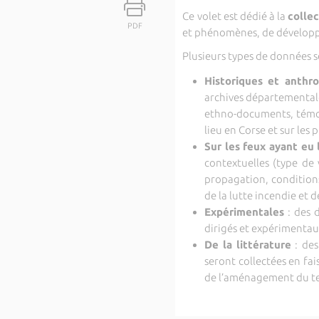
Ce volet est dédié à la
colle
PDF
et phénomènes, de développ
Plusieurs types de données se
Historiques et anthr
archives départementales
ethno-documents, témoi
lieu en Corse et sur les 
Sur les feux ayant eu 
contextuelles (type de 
propagation, conditions
de la lutte incendie et 
Expérimentales
: des 
dirigés et expérimentau
De la littérature
: des
seront collectées en fa
de l’aménagement du te