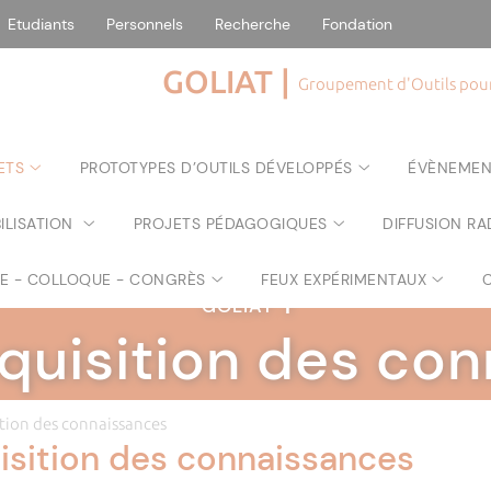
Etudiants
Personnels
Recherche
Fondation
GOLIAT |
Groupement d'Outils pour 
ETS
PROTOTYPES D’OUTILS DÉVELOPPÉS
ÉVÈNEMEN
ILISATION
PROJETS PÉDAGOGIQUES
DIFFUSION RA
RE - COLLOQUE - CONGRÈS
FEUX EXPÉRIMENTAUX
GOLIAT
|
Acquisition des co
ition des connaissances
uisition des connaissances