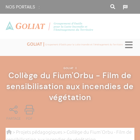
NOS PORTAILS :
GOLIAT |
Groupement d'Outils pour la Lutte Incendie et l'Aménagement du Territoire
GOLIAT
|
Collège du Fium'Orbu - Film de
sensibilisation aux incendies de
végétation
PARTAGE
PDF
>
Projets pédagogiques
> Collège du Fium'Orbu - Film de
sensibilisation aux incendies de végétation