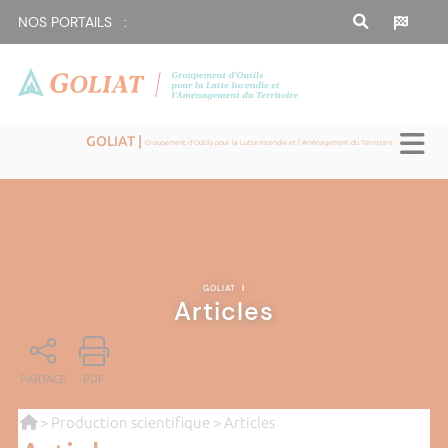
NOS PORTAILS :
GOLIAT |
Groupement d'Outils pour la Lutte Incendie et l'Aménagement du Territoire
GOLIAT
|
Articles
PARTAGE
PDF
>
Production scientifique
> Articles