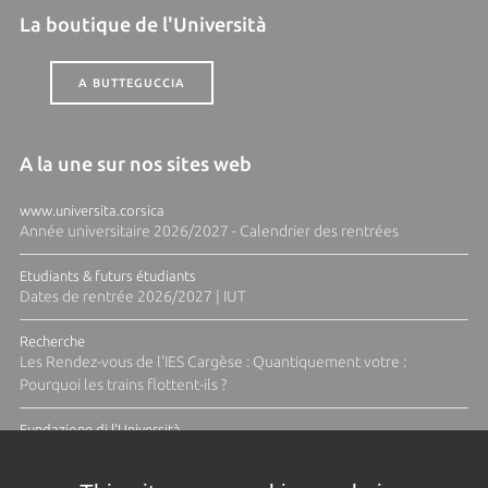
La boutique de l'Università
A BUTTEGUCCIA
A la une sur nos sites web
www.universita.corsica
Année universitaire 2026/2027 - Calendrier des rentrées
Etudiants & futurs étudiants
Dates de rentrée 2026/2027 | IUT
Recherche
Les Rendez-vous de l'IES Cargèse : Quantiquement votre :
Pourquoi les trains flottent-ils ?
Fundazione di l'Università
Résidence Ange Tomasi "Lagune and Zeste" avec la photographe
Diane Moulenc