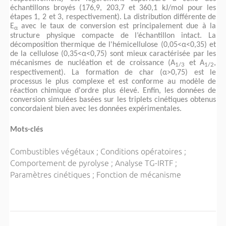
échantillons broyés (176,9, 203,7 et 360,1 kJ/mol pour les
étapes 1, 2 et 3, respectivement). La distribution différente de
E
avec le taux de conversion est principalement due à la
α
structure physique compacte de l’échantillon intact. La
décomposition thermique de l'hémicellulose (0,05<
α
<0,35) et
de la cellulose (0,35<
α
<0,75) sont mieux caractérisée par les
mécanismes de nucléation et de croissance (A
et A
,
1/3
1/2
respectivement). La formation de char (
α
>0,75) est le
processus le plus complexe et est conforme au modèle de
réaction chimique d'ordre plus élevé. Enfin, les données de
conversion simulées basées sur les triplets cinétiques obtenus
concordaient bien avec les données expérimentales.
Mots-clés
Combustibles végétaux ; Conditions opératoires ;
Comportement de pyrolyse ; Analyse TG-IRTF ;
Paramètres cinétiques ; Fonction de mécanisme