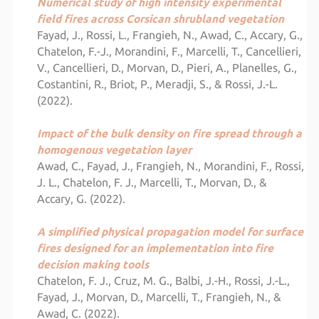
Numerical study of high intensity experimental
field fires across Corsican shrubland vegetation
Fayad, J., Rossi, L., Frangieh, N., Awad, C., Accary, G.,
Chatelon, F.-J., Morandini, F., Marcelli, T., Cancellieri,
V., Cancellieri, D., Morvan, D., Pieri, A., Planelles, G.,
Costantini, R., Briot, P., Meradji, S., & Rossi, J.-L.
(2022).
Impact of the bulk density on fire spread through a
homogenous vegetation layer
Awad, C., Fayad, J., Frangieh, N., Morandini, F., Rossi,
J. L., Chatelon, F. J., Marcelli, T., Morvan, D., &
Accary, G. (2022).
A simplified physical propagation model for surface
fires designed for an implementation into fire
decision making tools
Chatelon, F. J., Cruz, M. G., Balbi, J.-H., Rossi, J.-L.,
Fayad, J., Morvan, D., Marcelli, T., Frangieh, N., &
Awad, C. (2022).