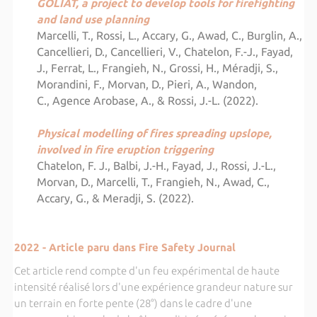
GOLIAT, a project to develop tools for firefighting
and land use planning
Marcelli, T., Rossi, L., Accary, G., Awad, C., Burglin, A.,
Cancellieri, D., Cancellieri, V., Chatelon, F.-J., Fayad,
J., Ferrat, L., Frangieh, N., Grossi, H., Méradji, S.,
Morandini, F., Morvan, D., Pieri, A., Wandon,
C., Agence Arobase, A., & Rossi, J.-L. (2022).
Physical modelling of fires spreading upslope,
involved in fire eruption triggering
Chatelon, F. J., Balbi, J.-H., Fayad, J., Rossi, J.-L.,
Morvan, D., Marcelli, T., Frangieh, N., Awad, C.,
Accary, G., & Meradji, S. (2022).
2022 - Article paru dans Fire Safety Journal
Cet article rend compte d'un feu expérimental de haute
intensité réalisé lors d'une expérience grandeur nature sur
un terrain en forte pente (28°) dans le cadre d'une