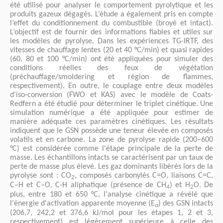
été utilisé pour analyser le comportement pyrolytique et les
produits gazeux dégagés. L’étude a également pris en compte
l’effet du conditionnement du combustible (broyé et intact).
L’objectif est de fournir des informations fiables et utiles sur
les modèles de pyrolyse. Dans les expériences TG-IRTF, des
vitesses de chauffage lentes (20 et 40 °C/min) et quasi rapides
(60, 80 et 100 °C/min) ont été appliquées pour simuler des
conditions réelles des feux de végétation
(préchauffage/smoldering et région de flammes,
respectivement). En outre, le couplage entre deux modèles
d’iso-conversion (FWO et KAS) avec le modèle de Coats-
Redfern a été étudié pour déterminer le triplet cinétique. Une
simulation numérique a été appliquée pour estimer de
manière adéquate ces paramètres cinétiques. Les résultats
indiquent que le GSN possède une teneur élevée en composés
volatils et en carbone. La zone de pyrolyse rapide (200–600
°C) est considérée comme l'étape principale de la perte de
masse. Les échantillons intacts se caractérisent par un taux de
perte de masse plus élevé. Les gaz dominants libérés lors de la
pyrolyse sont : CO
, composés carbonylés C=O, liaisons C=C,
2
C–H et C–O, C-H aliphatique (présence de CH
) et H
O. De
4
2
plus, entre 180 et 650 °C, l'analyse cinétique a révélé que
l'énergie d'activation apparente moyenne (E
) des GSN intacts
α
(206,7, 242,2 et 376,6 kJ/mol pour les étapes 1, 2 et 3,
respectivement) est légèrement supérieure à celle des