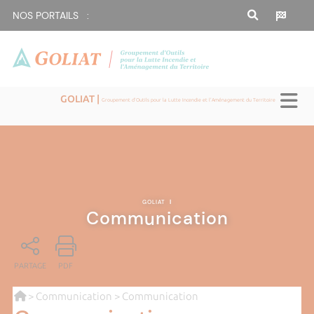
NOS PORTAILS :
GOLIAT |
Groupement d'Outils pour la Lutte Incendie et l'Aménagement du Territoire
GOLIAT
|
Communication
PARTAGE
PDF
>
Communication
> Communication