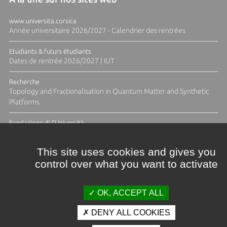
www.universita.corsica
Année universitaire 2026/2027 - Calendrier des rentrées
Etudiants & futurs étudiants
Dates de rentrée 2026/2027 | IUT
Recherche
Topology and Fractionalisation in Quantum Matter and Synthetic
Platforms
Fundazione di l'Università
Résidence Ange Tomasi "Lagune and Zeste" avec la photographe
Diane Moulenc
This site uses cookies and gives you
control over what you want to activate
TOUTES LES ACTUS
OK, ACCEPT ALL
DENY ALL COOKIES
Crédits et mentions légales