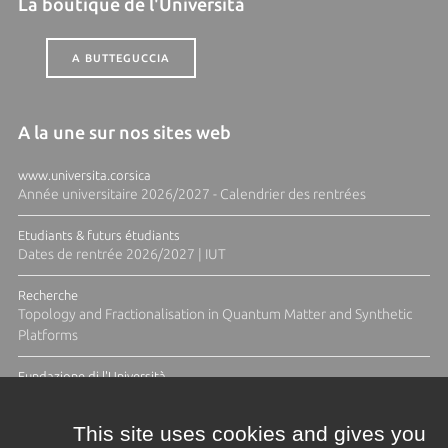
La boutique de l'Università
A BUTTEGUCCIA
A la une sur nos sites web
www.universita.corsica
Année universitaire 2026/2027 - Calendrier des rentrées
Etudiants & futurs étudiants
Dates de rentrée 2026/2027 | IUT
Recherche
Topology and Fractionalisation in Quantum Matter and Synthetic
Platforms
Fundazione di l'Università
Résidence Ange Tomasi "Lagune and Zeste" avec la photographe
Diane Moulenc
This site uses cookies and gives you