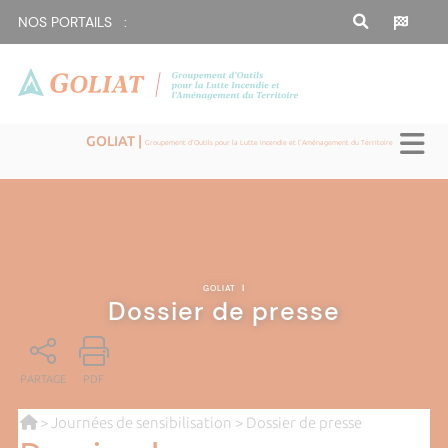
NOS PORTAILS :
GOLIAT |
Groupement d'Outils pour la Lutte Incendie et l'Aménagement du Territoire
GOLIAT
|
Dossier de presse
PARTAGE
PDF
>
Journées de sensibilisation
> Dossier de presse