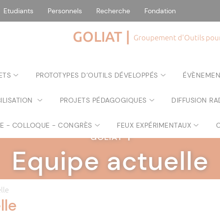
Etudiants
Personnels
Recherche
Fondation
GOLIAT |
Groupement d'Outils pour 
ETS
PROTOTYPES D’OUTILS DÉVELOPPÉS
ÉVÈNEMEN
ILISATION
PROJETS PÉDAGOGIQUES
DIFFUSION RA
RE - COLLOQUE - CONGRÈS
FEUX EXPÉRIMENTAUX
GOLIAT
|
Equipe actuelle
lle
lle