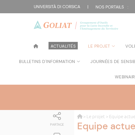
UNIVERSITÀ DI CORSICA
|
NOS PORTAILS :
ACTUALITÉS
LE PROJET
VOL
BULLETINS D'INFORMATION
JOURNÉES DE SENSIB
WEBINAI
>
Le projet
> Equipe actue
Equipe actue
PARTAGE