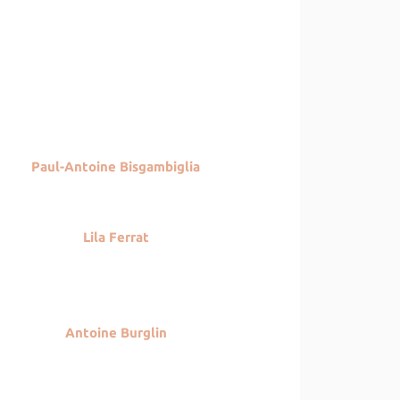
Paul-Antoine Bisgambigli
a
Lila Ferrat
A
ntoine Burglin