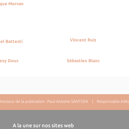
que Morvan
Vincent Ruiz
el Battesti
lexy Doux
Sébastien Blanc
ecteur de la publication : Paul-Antoine SANTONI | Responsable éditori
A la une sur nos sites web