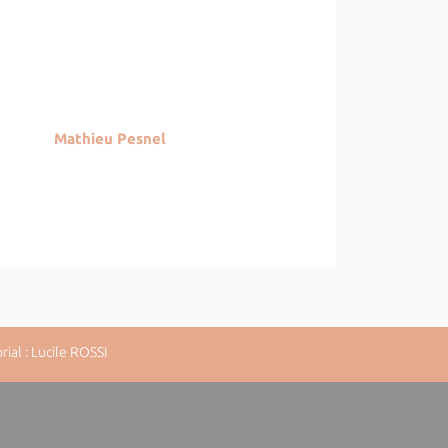
Mathieu Pesnel
al : Lucile ROSSI