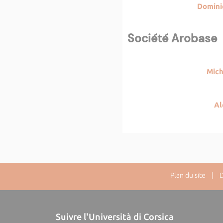
Domini
Société Arobase
Mich
A
Plan du site
| Dir
Suivre l'Università di Corsica