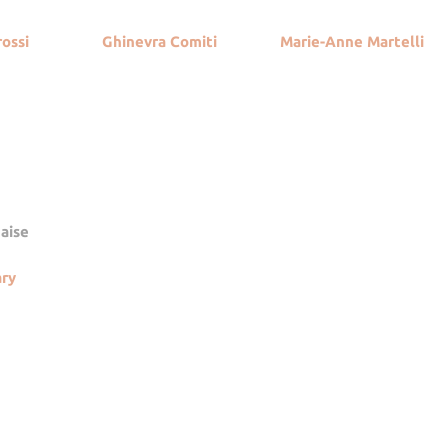
ossi
Ghinevra Comiti
Marie-Anne Martelli
naise
ary