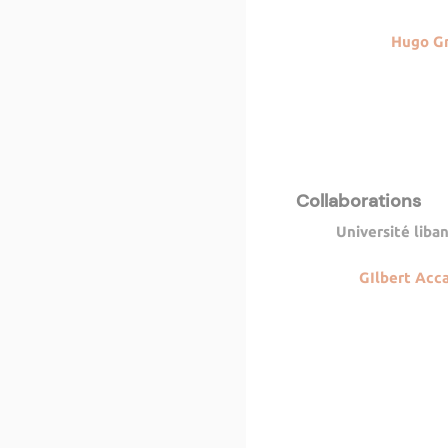
Hugo Gr
Collaborations
Université liba
GIlbert Acc