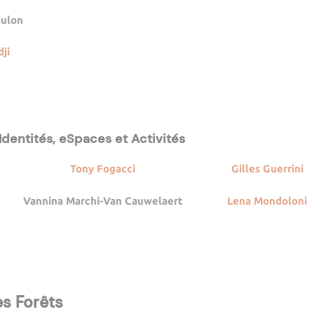
oulon
ji
dentités, eSpaces et Activités
Tony Fogacci
Gilles Guerrini
Vannina Marchi-Van Cauwelaert
Lena Mondoloni
es Forêts