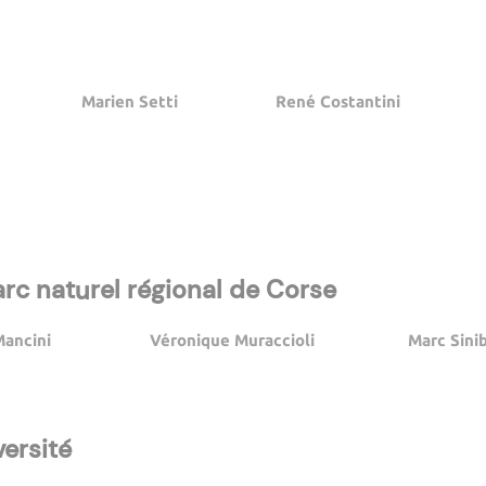
Marien Setti
René Costantini
rc naturel régional de Corse
Mancini
Véronique Muraccioli
Marc Sinib
versité