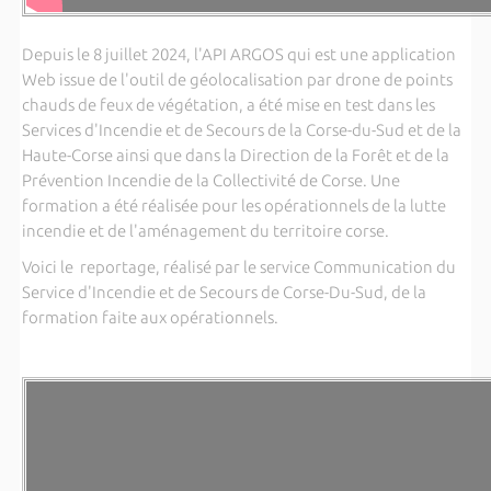
Depuis le 8 juillet 2024, l'API ARGOS qui est une application
Web issue de l'outil de géolocalisation par drone de points
chauds de feux de végétation, a été mise en test dans les
Services d'Incendie et de Secours de la Corse-du-Sud et de la
Haute-Corse ainsi que dans la Direction de la Forêt et de la
Prévention Incendie de la Collectivité de Corse. Une
formation a été réalisée pour les opérationnels de la lutte
incendie et de l'aménagement du territoire corse.
Voici le reportage, réalisé par le service Communication du
Service d'Incendie et de Secours de Corse-Du-Sud, de la
formation faite aux opérationnels.