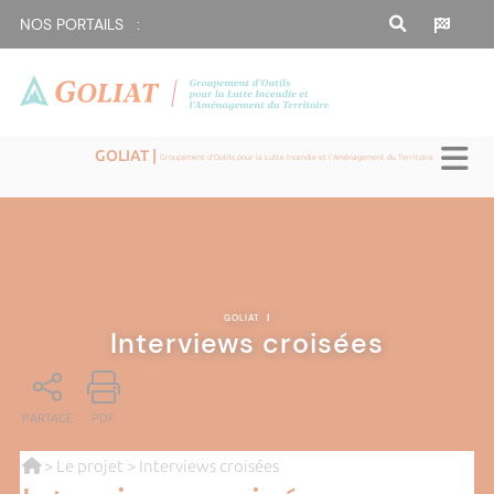
NOS PORTAILS :
GOLIAT |
Groupement d'Outils pour la Lutte Incendie et l'Aménagement du Territoire
GOLIAT
|
Interviews croisées
PARTAGE
PDF
>
Le projet
> Interviews croisées