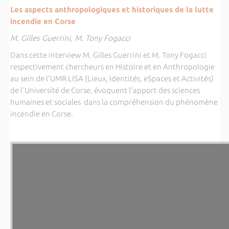
Les aspects anthropologiques et historiques de la lutte
incendie en Corse
M. Gilles Guerrini, M. Tony Fogacci
Dans cette interview M. Gilles Guerrini et M. Tony Fogacci
respectivement chercheurs en Histoire et en Anthropologie
au sein de l'UMR LISA (Lieux, Identités, eSpaces et Activités)
de l'Université de Corse, évoquent l'apport des sciences
humaines et sociales dans la compréhension du phénomène
incendie en Corse.