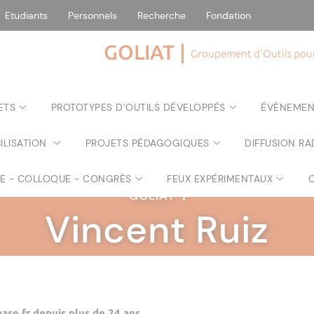
Etudiants
Personnels
Recherche
Fondation
GOLIAT |
Groupement d'Outils pour 
ETS
PROTOTYPES D’OUTILS DÉVELOPPÉS
ÉVÈNEMEN
ILISATION
PROJETS PÉDAGOGIQUES
DIFFUSION RA
RE - COLLOQUE - CONGRÈS
FEUX EXPÉRIMENTAUX
GOLIAT
|
Vincent Ruiz
ase.fr depuis plus de 24 ans.