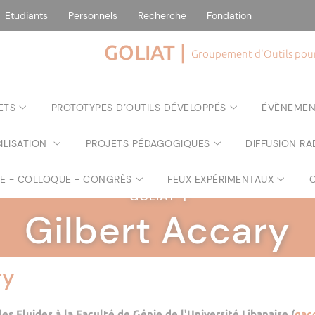
Etudiants
Personnels
Recherche
Fondation
GOLIAT |
Groupement d'Outils pour 
ETS
PROTOTYPES D’OUTILS DÉVELOPPÉS
ÉVÈNEMEN
ILISATION
PROJETS PÉDAGOGIQUES
DIFFUSION RA
RE - COLLOQUE - CONGRÈS
FEUX EXPÉRIMENTAUX
GOLIAT
|
Gilbert Accary
ry
s Fluides à la Faculté de Génie de l'Université Libanaise (
gac