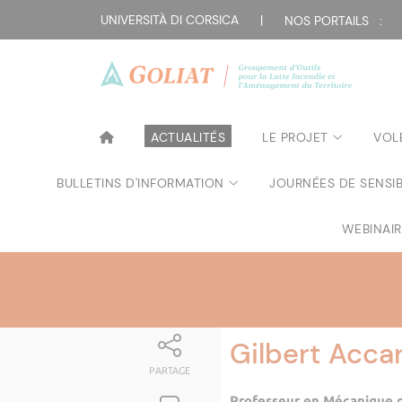
UNIVERSITÀ DI CORSICA
|
NOS PORTAILS :
ACTUALITÉS
LE PROJET
VOL
BULLETINS D'INFORMATION
JOURNÉES DE SENSIB
WEBINAI
Gilbert Acca
PARTAGE
Professeur en Mécanique de