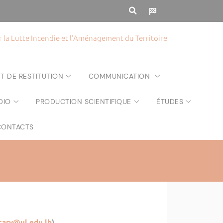
la Lutte Incendie et l'Aménagement du Territoire
T DE RESTITUTION
COMMUNICATION
DIO
PRODUCTION SCIENTIFIQUE
ÉTUDES
CONTACTS
cary@ul.edu.lb
)